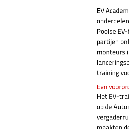
EV Academy 
onderdelen
Poolse EV-
partijen on
monteurs i
lancerings
training vo
Een voorpr
Het EV-tra
op de Auto
vergaderru
maakten de 