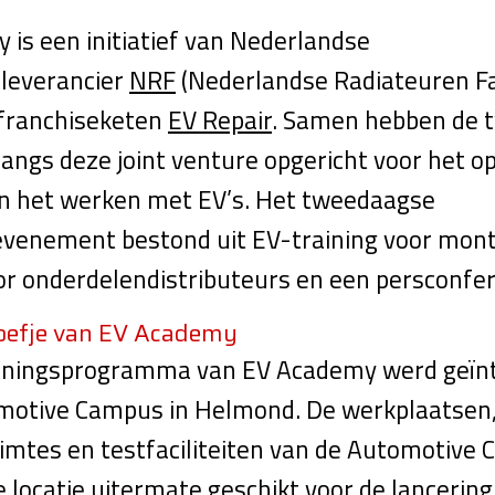
is een initiatief van Nederlandse
leverancier
NRF
(Nederlandse Radiateuren Fa
franchiseketen
EV Repair
. Samen hebben de 
langs deze joint venture opgericht voor het o
n het werken met EV’s. Het tweedaagse
evenement bestond uit EV-training voor mont
or onderdelendistributeurs en een persconfer
oefje van EV Academy
iningsprogramma van EV Academy werd geïn
motive Campus in Helmond. De werkplaatsen
imtes en testfaciliteiten van de Automotive
locatie uitermate geschikt voor de lancering