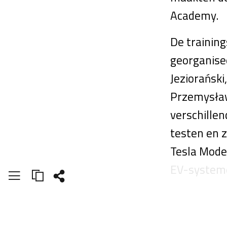
Academy.
De trainin
georganise
Jeziorańsk
Przemysław
verschille
testen en z
Tesla Model
EV-systeme
LEES VE