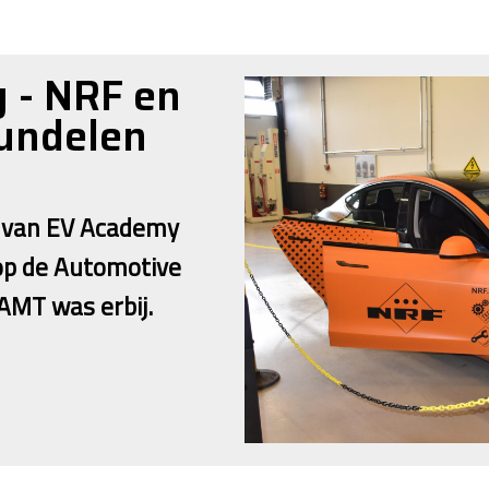
 - NRF en
undelen
ng van EV Academy
op de Automotive
AMT was erbij.