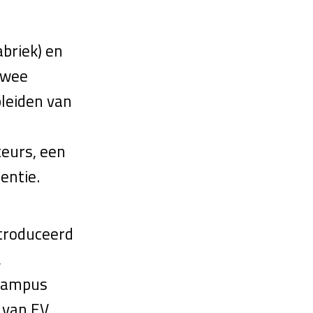
briek) en
twee
pleiden van
eurs, een
entie.
troduceerd
,
 Campus
 van EV