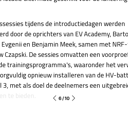
gssessies tijdens de introductiedagen werden
erd door de oprichters van EV Academy, Bart
i, Evgenii en Benjamin Meek, samen met NRF-
 Czapski. De sessies omvatten een voorproef
nde trainingsprogramma's, waaronder het ver
orgvuldig opnieuw installeren van de HV-batte
 3, met als doel de deelnemers een uitgebreid
n te bieden.
6 / 10
RDER OP AMT.NL