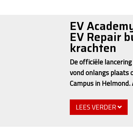
Overslaan
en
EV Academy
naar
de
EV Repair b
inhoud
krachten
gaan
De officiële lanceri
vond onlangs plaats 
Campus in Helmond. 
LEES VERDER