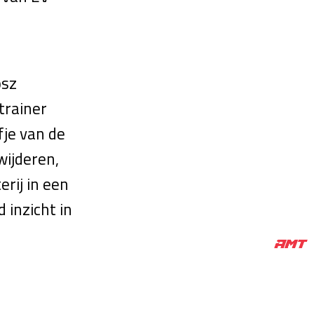
osz
trainer
je van de
wijderen,
rij in een
 inzicht in